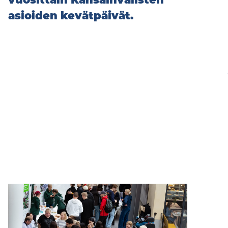
vuosittain Kansainvälisten
asioiden kevätpäivät.