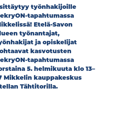
sittäytyy työnhakijoille
ekryON-tapahtumassa
ikkelissä! Etelä-Savon
lueen työnantajat,
yönhakijat ja opiskelijat
ohtaavat kasvotusten
ekryON-tapahtumassa
orstaina 5. helmikuuta klo 13–
7 Mikkelin kauppakeskus
tellan Tähtitorilla.