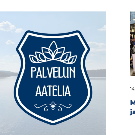
14
M
j