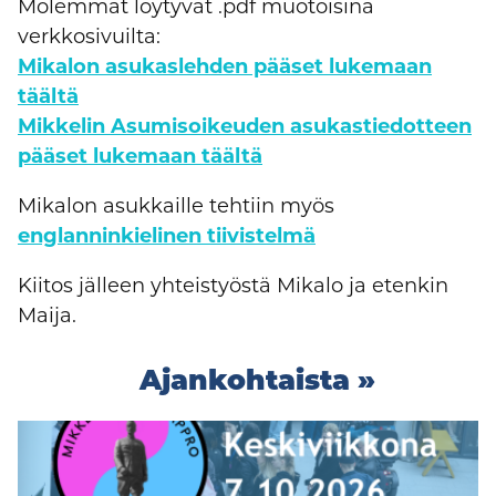
Molemmat löytyvät .pdf muotoisina
verkkosivuilta:
Mikalon asukaslehden pääset lukemaan
täältä
Mikkelin Asumisoikeuden asukastiedotteen
pääset lukemaan täältä
Mikalon asukkaille tehtiin myös
englanninkielinen tiivistelmä
Kiitos jälleen yhteistyöstä Mikalo ja etenkin
Maija.
Ajankohtaista »