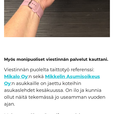
Myös monipuoliset viestinnän palvelut kauttani.
Viestinnän puolelta taittotyö referenssi:
Mikalo Oy
:n sekä
Mikkelin Asumisoikeus
Oy
:n asukkaille on jaettu koteihin
asukaslehdet kesäkuussa. On ilo ja kunnia
ollut näitä tekemässä jo useamman vuoden
ajan.