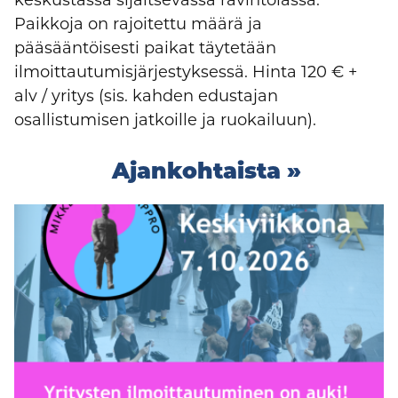
keskustassa sijaitsevassa ravintolassa.
Paikkoja on rajoitettu määrä ja
pääsääntöisesti paikat täytetään
ilmoittautumisjärjestyksessä. Hinta 120 € +
alv / yritys (sis. kahden edustajan
osallistumisen jatkoille ja ruokailuun).
Ajankohtaista »