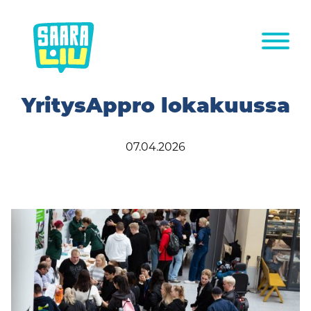
Siirry
sisältöön
YritysAppro lokakuussa
07.04.2026