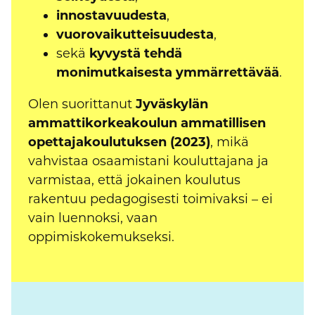
innostavuudesta
,
vuorovaikutteisuudesta
,
sekä
kyvystä tehdä
monimutkaisesta ymmärrettävää
.
Olen suorittanut
Jyväskylän
ammattikorkeakoulun ammatillisen
opettajakoulutuksen (2023)
, mikä
vahvistaa osaamistani kouluttajana ja
varmistaa, että jokainen koulutus
rakentuu pedagogisesti toimivaksi – ei
vain luennoksi, vaan
oppimiskokemukseksi.