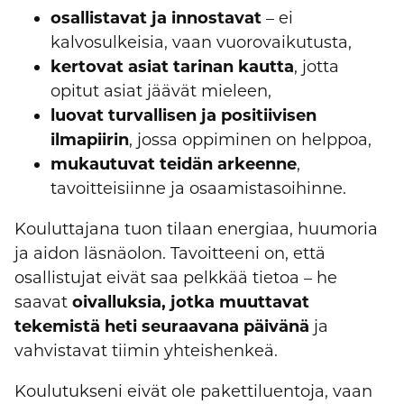
osallistavat ja innostavat
– ei
kalvosulkeisia, vaan vuorovaikutusta,
kertovat asiat tarinan kautta
, jotta
opitut asiat jäävät mieleen,
luovat turvallisen ja positiivisen
ilmapiirin
, jossa oppiminen on helppoa,
mukautuvat teidän arkeenne
,
tavoitteisiinne ja osaamistasoihinne.
Kouluttajana tuon tilaan energiaa, huumoria
ja aidon läsnäolon. Tavoitteeni on, että
osallistujat eivät saa pelkkää tietoa – he
saavat
oivalluksia, jotka muuttavat
tekemistä heti seuraavana päivänä
ja
vahvistavat tiimin yhteishenkeä.
Koulutukseni eivät ole pakettiluentoja, vaan