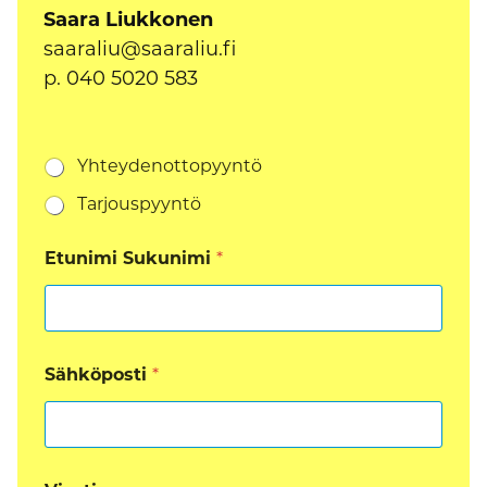
Saara Liukkonen
saaraliu@saaraliu.fi
p. 040 5020 583
A
Yhteydenottopyyntö
s
Tarjouspyyntö
i
a
*
Etunimi Sukunimi
*
Sähköposti
*