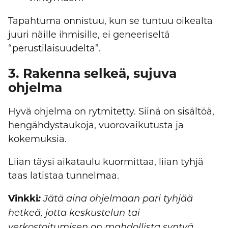
Tapahtuma onnistuu, kun se tuntuu oikealta
juuri näille ihmisille, ei geneeriseltä
“perustilaisuudelta”.
3. Rakenna selkeä, sujuva
ohjelma
Hyvä ohjelma on rytmitetty. Siinä on sisältöä,
hengähdystaukoja, vuorovaikutusta ja
kokemuksia.
Liian täysi aikataulu kuormittaa, liian tyhjä
taas latistaa tunnelmaa.
Vinkki
:
Jätä aina ohjelmaan pari tyhjää
hetkeä, jotta keskustelun tai
verkostoitumisen on mahdollista syntyä