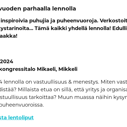
vuoden parhaalla lennolla
 inspiroivia puhujia ja puheenvuoroja. Verkostoi
ystarinoita… Tämä kaikki yhdellä lennolla! Edulli
saakka!
.2024
 kongressitalo Mikaeli, Mikkeli
ennolla on vastuullisuus & menestys. Miten vast
tää? Millaista etua on sillä, että yritys ja organis
vastuullisuus tarkoittaa? Muun muassa näihin kysy
puheenvuoroissa.
sta lentoliput