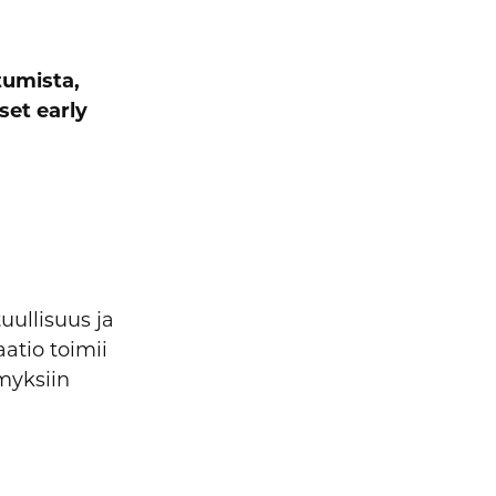
tumista,
set early
uullisuus ja
aatio toimii
myksiin