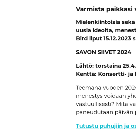
Varmista paikkasi 
Mielenkiintoisia sekä
uusia ideoita, menest
Bird liput 15.12.2023 
SAVON SIIVET 2024
Lähtö: torstaina 25.4
Kenttä: Konsertti- ja
Teemana vuoden 2024 l
menestys voidaan yhdis
vastuullisesti? Mitä 
paneudutaan päivän 
Tutustu puhujiin ja o