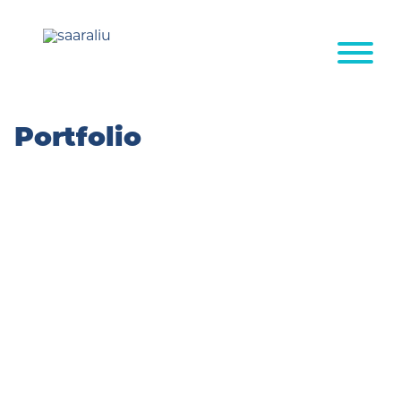
Siirry
sisältöön
Portfolio