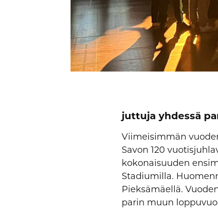
juttuja yhdessä pa
Viimeisimmän vuoden
Savon 120 vuotisjuhla
kokonaisuuden ensimm
Stadiumilla. Huomenna
Pieksämäellä. Vuoden s
parin muun loppuvuod