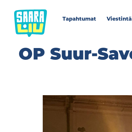
Siirry
sisältöön
Tapahtumat
Viestintä
OP Suur-Sav