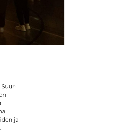
 Suur-
den
a
na
iden ja
.