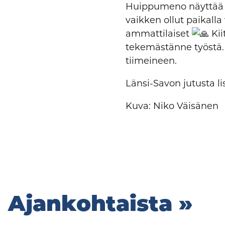
Huippumeno näyttää t
vaikken ollut paikall
ammattilaiset
Kii
tekemästänne työstä. 
tiimeineen.
Länsi-Savon jutusta lis
Kuva: Niko Väisänen
Ajankohtaista »