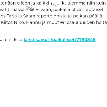
änään olleen ja kaikki
sujui kuulemma niin kuin p
a vahtimassa
Ei vaan, paikalla olivat rautaiset
tos Tarja ja Saara raportoinnista ja paikan päällä
Kiitos Niko, Hannu ja muut eri osa-alueiden hoita
ää fiiliksiä
lansi-savo.fi/paikalliset/7790846