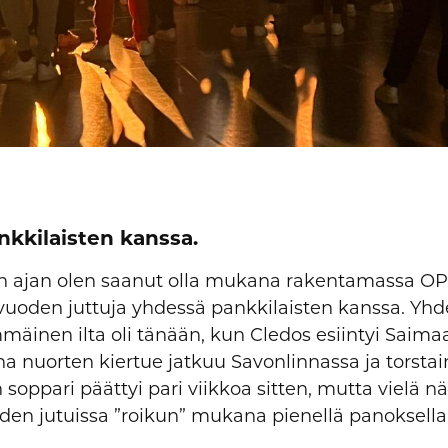
nkkilaisten kanssa.
 ajan olen saanut olla mukana rakentamassa OP
vuoden juttuja yhdessä pankkilaisten kanssa. Yh
äinen ilta oli tänään, kun Cledos esiintyi Saima
 nuorten kiertue jatkuu Savonlinnassa ja torstai
oppari päättyi pari viikkoa sitten, mutta vielä nä
en jutuissa ”roikun” mukana pienellä panoksella