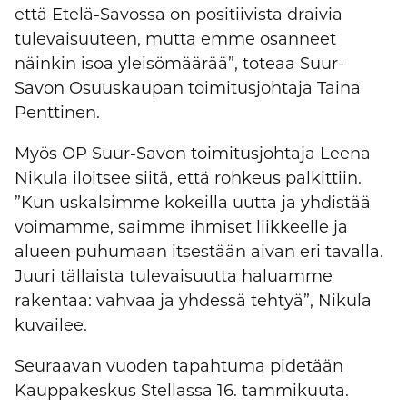
että Etelä-Savossa on positiivista draivia
tulevaisuuteen, mutta emme osanneet
näinkin isoa yleisömäärää”, toteaa Suur-
Savon Osuuskaupan toimitusjohtaja Taina
Penttinen.
Myös OP Suur-Savon toimitusjohtaja Leena
Nikula iloitsee siitä, että rohkeus palkittiin.
”Kun uskalsimme kokeilla uutta ja yhdistää
voimamme, saimme ihmiset liikkeelle ja
alueen puhumaan itsestään aivan eri tavalla.
Juuri tällaista tulevaisuutta haluamme
rakentaa: vahvaa ja yhdessä tehtyä”, Nikula
kuvailee.­
Seuraavan vuoden tapahtuma pidetään
Kauppakeskus Stellassa 16. tammikuuta.