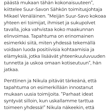
päästä mukaan tähän kokonaisuuteen”,
kiittelee Suur-Savon Sähkön toimitusjohtaja
Mikael Venäläinen. ”Meijän Suur-Savo kokoaa
yhteen eri toimijat, ihmiset ja sukupolvet
tavalla, joka vahvistaa koko maakunnan
elinvoimaa. Tapahtuma on erinomainen
esimerkki siitä, miten yhdessä tekemällä
voidaan luoda positiivisia kohtaamisia ja
elämyksiä, jotka lisäävät yhteenkuuluvuuden
tunnetta ja uskoa omaan kotiseutuun”, hän
jatkaa.
Penttinen ja Nikula pitävät tärkeänä, että
tapahtuma on esimerkillään innostanut
mukaan uusia toimijoita. ”Parhaat ideat
syntyvät silloin, kun uskallamme tarttua
toimeen yhdessä!” Nikula näkeekin, että