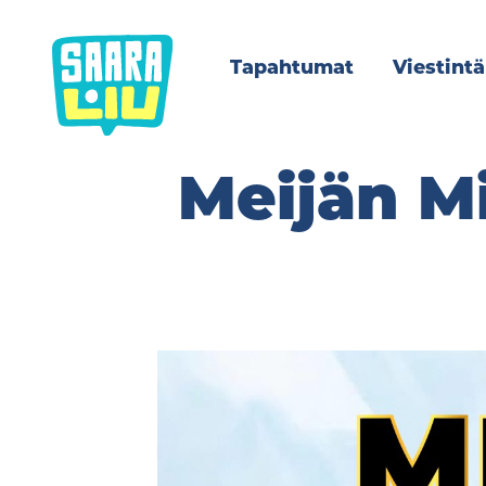
Siirry
sisältöön
Tapahtumat
Viestintä
Meijän Mi