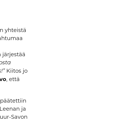
n yhteistä
pahtumaa
 järjestää
osta
Kiitos jo
s!”
vo
, että
päätettiin
 Leenan ja
uur-Savon
.