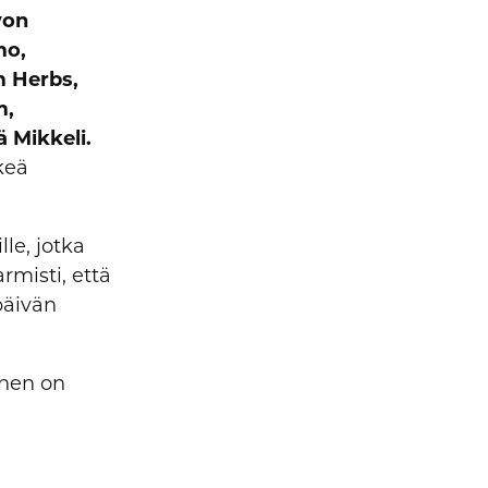
von
mo,
m Herbs,
m,
 Mikkeli.
keä
lle, jotka
rmisti, että
päivän
inen on