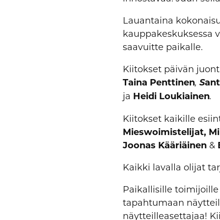
Lauantaina kokonaisu
kauppakeskuksessa vier
saavuitte paikalle.
Kiitokset päivän juont
Taina Penttinen
S
ant
,
ja
Heidi Loukiainen
.
Kiitokset kaikille esiin
Mieswoimistelijat, M
Joonas Kääriäinen
&
Kaikki lavalla olijat 
Paikallisille toimijoi
tapahtumaan näytteill
näytteilleasettajaa! Ki