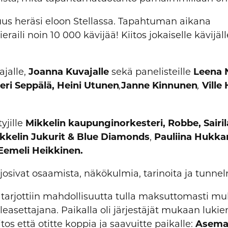
us heräsi eloon Stellassa. Tapahtuman aikana
aili noin 10 000 kävijää! Kiitos jokaiselle kävijäll
ajalle,
Joanna Kuvajalle
sekä panelisteille
Leena 
eri Seppälä, Heini Utunen
Janne Kinnunen
Ville
,
,
tyjille
Mikkelin kaupunginorkesteri, Robbe, Sairi
ikkelin Jukurit & Blue Diamonds
,
Pauliina Hukka
Eemeli Heikkinen.
tarjosivat osaamista, näkökulmia, tarinoita ja tunne
lle tarjottiin mahdollisuutta tulla maksuttomasti m
easettajana. Paikalla oli järjestäjät mukaan lukie
itos että otitte koppia ja saavuitte paikalle:
Asem