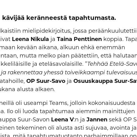
 kävijää keränneestä tapahtumasta.
istiin mielipidekirjoitus, jossa peräänkuulutettii
tivat
Leena Nikula
ja
Taina Penttinen
koppia. Ta
elemaan kevään aikana, alkuun ehkä enemmän
taan, mutta melko pian päätettiin, että halutaan
eliläisille ja eteläsavolaisille. ”
Tehhää Etelä-Sav
 ja rakennettaa yhessä toiveikkaampi tulevaisuu
atahoille,
OP Suur-Savo
ja
Osuuskauppa Suur-Sa
ukana alusta alkaen.
illä oli useampi Teams, jolloin kokonaisuudesta 
ma. Ilo oli luoda tapahtumaa aiemmin mainittujen
kauppa Suur-Savon
Leena
V
:n ja
Jannen
sekä OP S
einen tekeminen oli alusta asti sujuvaa, avointa ja
laista, mitä tapahtumatuotanto parhaimmillaan on