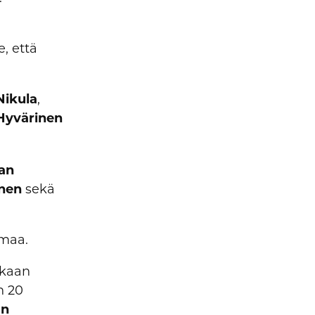
e, että
Nikula
,
 Hyvärinen
lan
nen
sekä
lmaa.
ukaan
n 20
an