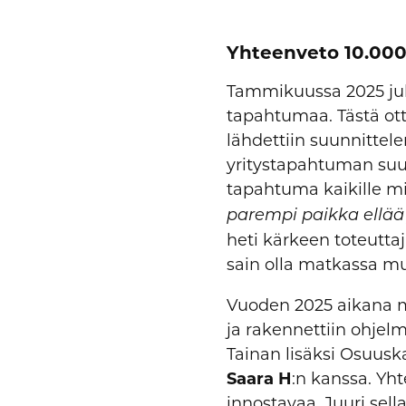
Yhteenveto 10.000
Tammikuussa 2025 julka
tapahtumaa. Tästä ot
lähdettiin suunnitt
yritystapahtuman suun
tapahtuma kaikille mikk
parempi paikka ellää
heti kärkeen toteuttaj
sain olla matkassa m
Vuoden 2025 aikana me
ja rakennettiin ohjel
Tainan lisäksi Osuus
Saara
H
:n kanssa. Yht
innostavaa. Juuri sel