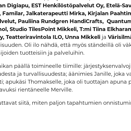
an Digiapu, EST Henkilöstöpalvelut Oy, Etelä-Sa
y, Familar, Jalkaterapeutti Mirka, Kirjalan Paahti
lvelut, Pauliina Rundgren HandiCrafts, Quantu
, Studio TilesPoint Mikkeli, T:mi Tiina Elkhara
, Teatteriravintola ILO, Unna Mikkeli
ja
Värisilmä
suuden. Oli ilo nähdä, että myös ständeillä oli vä
joiden tuotteisiin ja palveluihin.
aikan päällä toimineelle tiimille: järjestyksenvalvoji
desta ja turvallisuudesta; äänimies Janille, joka va
ti; apukäsi Thomakselle, joka oli tuottajan apuna 
vuksi rientäneelle Merville.
tuttavat siitä, miten paljon tapahtumien onnistum