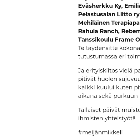
Eväsherkku Ky, Emili
Pelastusalan Liitto r
Mehiläinen Terapiapa
Rahula Ranch, Rebemol
Tanssikoulu Frame Oy
Te täydensitte kokonai
tutustumassa eri toimi
Ja erityiskiitos vielä p
pitivät huolen sujuvuu
kaikki kuului kuten pi
aikana sekä purkuun a
Tällaiset päivät muis
ihmisten yhteistyötä.
#meijänmikkeli