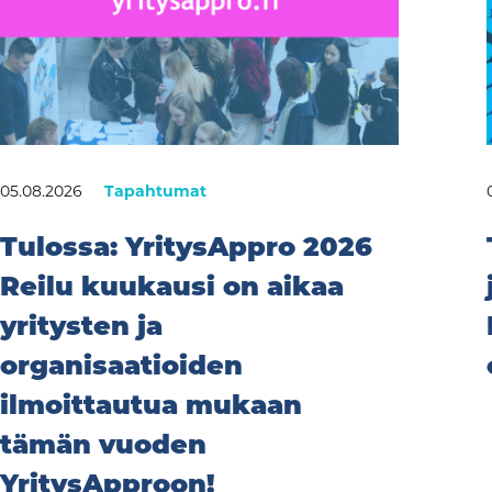
05.08.2026
Tapahtumat
Tulossa: YritysAppro 2026
Reilu kuukausi on aikaa
yritysten ja
organisaatioiden
ilmoittautua mukaan
tämän vuoden
YritysApproon!