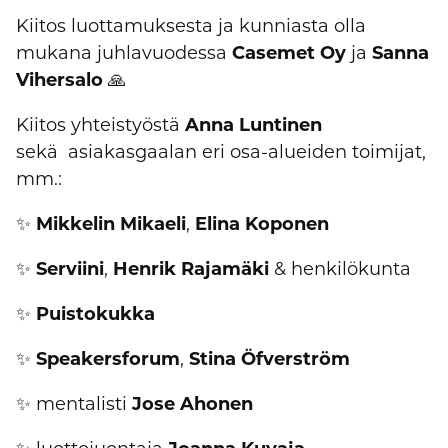
Kiitos luottamuksesta ja kunniasta olla
mukana juhlavuodessa
Casemet Oy
ja
Sanna
Vihersalo
🙏
Kiitos yhteistyöstä
Anna Luntinen
sekä asiakasgaalan eri osa-alueiden toimijat,
mm.:
✨
Mikkelin Mikaeli
,
Elina Koponen
✨
Serviini
,
Henrik
Rajamäki
& henkilökunta
✨
Puistokukka
✨
Speakersforum
,
Stina Öfverström
✨ mentalisti
Jose Ahonen