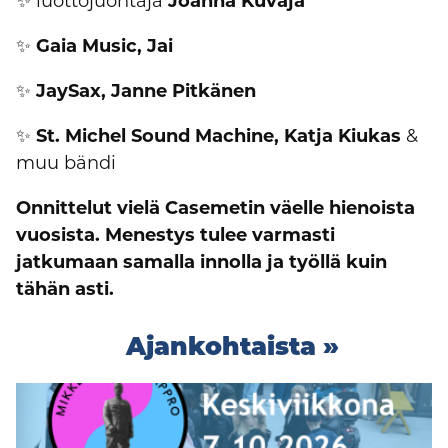
✨ luottojuontaja
Joanna Kuvaja
✨
Gaia Music, Jai
✨
JaySax, Janne Pitkänen
✨
St. Michel Sound Machine, Katja Kiukas
&
muu bändi
Onnittelut vielä Casemetin väelle hienoista
vuosista. Menestys tulee varmasti
jatkumaan samalla innolla ja työllä kuin
tähän asti.
Ajankohtaista »